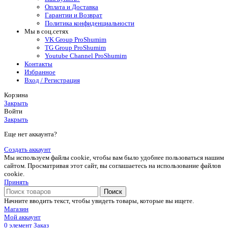
Оплата и Доставка
Гарантии и Возврат
Политика конфиденциальности
Мы в соц.сетях
VK Group ProShumim
TG Group ProShumim
Youtube Channel ProShumim
Контакты
Избранное
Вход / Регистрация
Корзина
Закрыть
Войти
Закрыть
Еще нет аккаунта?
Создать аккаунт
Мы используем файлы cookie, чтобы вам было удобнее пользоваться нашим
сайтом. Просматривая этот сайт, вы соглашаетесь на использование файлов
cookie.
Принять
Поиск
Начните вводить текст, чтобы увидеть товары, которые вы ищете.
Магазин
Мой аккаунт
0
элемент
Заказ