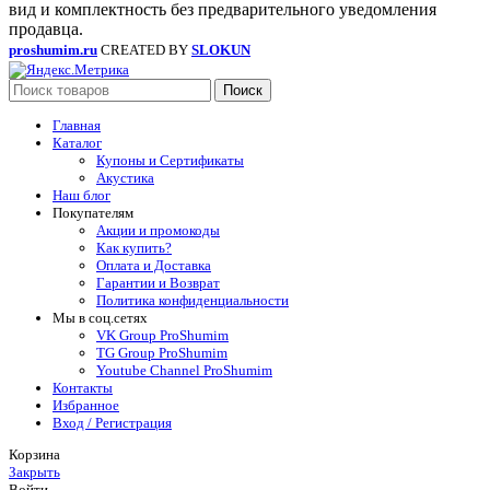
вид и комплектность без предварительного уведомления
продавца.
proshumim.ru
CREATED BY
SLOKUN
Поиск
Главная
Каталог
Купоны и Сертификаты
Акустика
Наш блог
Покупателям
Акции и промокоды
Как купить?
Оплата и Доставка
Гарантии и Возврат
Политика конфиденциальности
Мы в соц.сетях
VK Group ProShumim
TG Group ProShumim
Youtube Channel ProShumim
Контакты
Избранное
Вход / Регистрация
Корзина
Закрыть
Войти