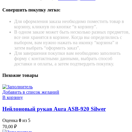
Совершить покупку легко:
Для оформления заказа необходимо поместить товар в
корзину, кликнув по кнопке “в корзину”.
В одном заказе может быть несколько разных предметов,
все они хранятся в корзине. Когда вы определились с
выбором, вам нужно нажать на иконку “корзина” и
затем выбрать “оформить заказ”.
Для завершения покупки вам необходимо заполнить
форму с контактными данными, выбрать способ
доставки и оплаты, а затем подтвердить покупку.
Похожие товары
Добавить в список желаний
В корзину
Нейлоновый рукав Aura ASB-920 Silwer
Оценка
0
из 5
70,00
₽