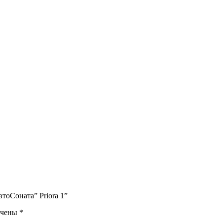
тоСоната” Priora 1”
ечены
*