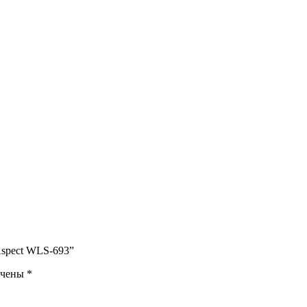
Aspect WLS-693”
ечены
*