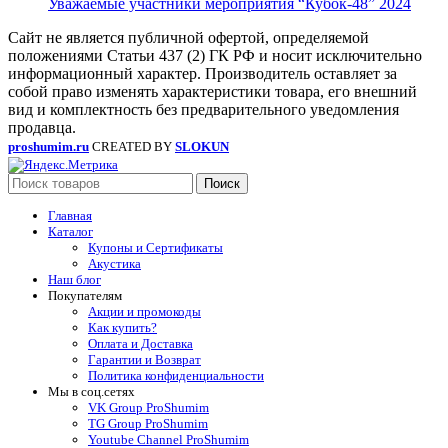
Уважаемые участники мероприятия “Кубок-48” 2024
Сайт не является публичной офертой, определяемой
положениями Статьи 437 (2) ГК РФ и носит исключительно
информационный характер. Производитель оставляет за
собой право изменять характеристики товара, его внешний
вид и комплектность без предварительного уведомления
продавца.
proshumim.ru
CREATED BY
SLOKUN
Поиск
Главная
Каталог
Купоны и Сертификаты
Акустика
Наш блог
Покупателям
Акции и промокоды
Как купить?
Оплата и Доставка
Гарантии и Возврат
Политика конфиденциальности
Мы в соц.сетях
VK Group ProShumim
TG Group ProShumim
Youtube Channel ProShumim