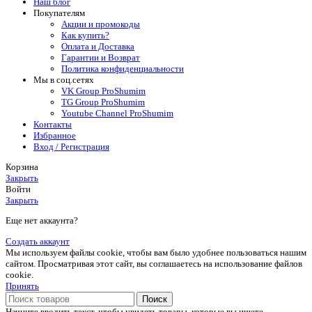
Наш блог
Покупателям
Акции и промокоды
Как купить?
Оплата и Доставка
Гарантии и Возврат
Политика конфиденциальности
Мы в соц.сетях
VK Group ProShumim
TG Group ProShumim
Youtube Channel ProShumim
Контакты
Избранное
Вход / Регистрация
Корзина
Закрыть
Войти
Закрыть
Еще нет аккаунта?
Создать аккаунт
Мы используем файлы cookie, чтобы вам было удобнее пользоваться нашим
сайтом. Просматривая этот сайт, вы соглашаетесь на использование файлов
cookie.
Принять
Поиск
Начните вводить текст, чтобы увидеть товары, которые вы ищете.