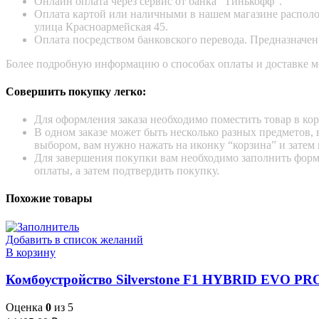
Онлайн оплата через сервис от банка “Тинькофф”.
Оплата картой или наличными в нашем магазине располож
улица Красноармейская 45.
Оплата посредством банковского перевода. Предназначен
Более подробную информацию о способах оплаты и доставке м
Совершить покупку легко:
Для оформления заказа необходимо поместить товар в кор
В одном заказе может быть несколько разных предметов, в
выбором, вам нужно нажать на иконку “корзина” и затем 
Для завершения покупки вам необходимо заполнить форм
оплаты, а затем подтвердить покупку.
Похожие товары
Добавить в список желаний
В корзину
Комбоустройство Silverstone F1 HYBRID EVO PR
Оценка
0
из 5