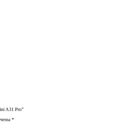
ni A31 Pro”
ечены
*