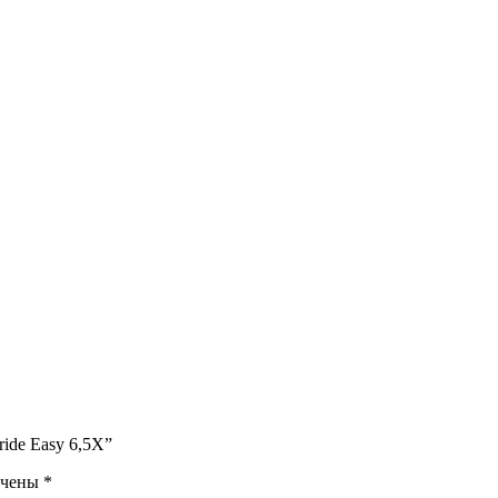
ride Easy 6,5X”
ечены
*