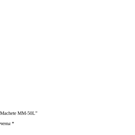
e Machete MM-50L”
ечены
*