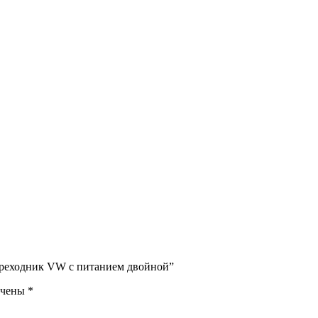
переходник VW с питанием двойной”
ечены
*