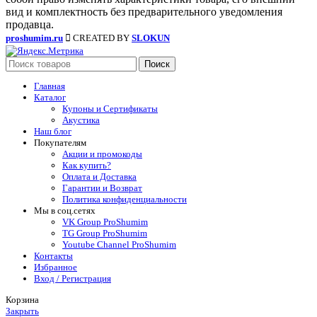
вид и комплектность без предварительного уведомления
продавца.
proshumim.ru
CREATED BY
SLOKUN
Поиск
Главная
Каталог
Купоны и Сертификаты
Акустика
Наш блог
Покупателям
Акции и промокоды
Как купить?
Оплата и Доставка
Гарантии и Возврат
Политика конфиденциальности
Мы в соц.сетях
VK Group ProShumim
TG Group ProShumim
Youtube Channel ProShumim
Контакты
Избранное
Вход / Регистрация
Корзина
Закрыть