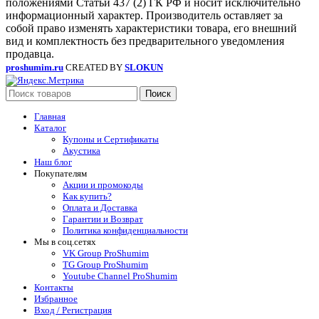
положениями Статьи 437 (2) ГК РФ и носит исключительно
информационный характер. Производитель оставляет за
собой право изменять характеристики товара, его внешний
вид и комплектность без предварительного уведомления
продавца.
proshumim.ru
CREATED BY
SLOKUN
Поиск
Главная
Каталог
Купоны и Сертификаты
Акустика
Наш блог
Покупателям
Акции и промокоды
Как купить?
Оплата и Доставка
Гарантии и Возврат
Политика конфиденциальности
Мы в соц.сетях
VK Group ProShumim
TG Group ProShumim
Youtube Channel ProShumim
Контакты
Избранное
Вход / Регистрация