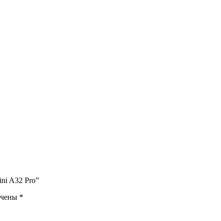
ni A32 Pro”
ечены
*