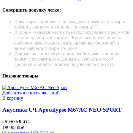
Совершить покупку легко:
Для оформления заказа необходимо поместить товар в
корзину, кликнув по кнопке “в корзину”.
В одном заказе может быть несколько разных предметов,
все они хранятся в корзине. Когда вы определились с
выбором, вам нужно нажать на иконку “корзина” и
затем выбрать “оформить заказ”.
Для завершения покупки вам необходимо заполнить
форму с контактными данными, выбрать способ
доставки и оплаты, а затем подтвердить покупку.
Похожие товары
Добавить в список желаний
В корзину
Акустика СЧ Apocalypse M67AC NEO SPORT
Оценка
0
из 5
18990,00
₽